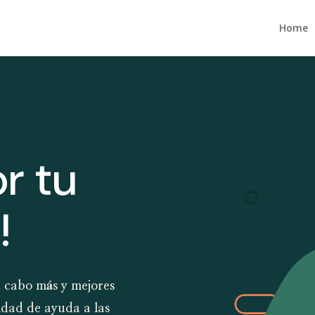
Home
r tu
!
 cabo más y mejores
dad de ayuda a las